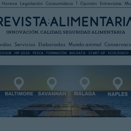
|
Horeca
Legislación
Consumidora
Opinión
Entrevistas
Mu
C
 Foodservice
INNOVACIÓN, CALIDAD, SEGURIDAD ALIMENTARIA
h
ilidad
bidas
Servicios
Elaborados
Mundo animal
Conservaci
sign
COSUR
HIP 2026
PESCA
FORMACIÓN
BIG DATA
START-UP
ECOLÓGICO
s
dos
nimal
ación
 primas
ión y Logística
ción especial