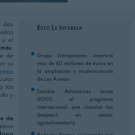
Cerrar
a dos
Esto Le Interesa
bidas
 y el
omés
,
te de
Grupo Entrepinares invertirá
on su
más de 60 millones de euros en
reen
la ampliación y modernización
cular
de Las Arenas
a los
Eatable Adventures lanza
ado y
NOVO, el programa
internacional que impulsa las
deeptech en sector
te de
agroalimentario
etivo
dana