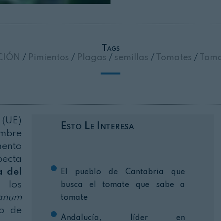
Cerrar
Tags
CIÓN
/
Pimientos
/
Plagas
/
semillas
/
Tomates
/
Tomat
 (UE)
Esto Le Interesa
embre
mento
pecta
a del
El pueblo de Cantabria que
 los
busca el tomate que sabe a
anum
tomate
mo de
Andalucía, líder en