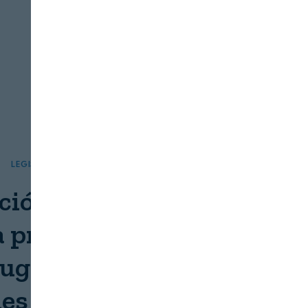
LEGISLACIÓN
FRESCOS
ación: medidas para
a presencia del tomato
ugose fruit virus en
les para plantación