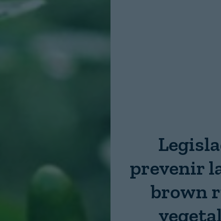
Nombre:
Password:
Login
Legisl
prevenir l
brown r
vegeta