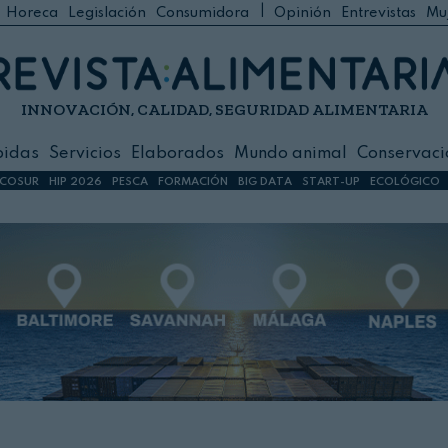
|
Horeca
Legislación
Consumidora
Opinión
Entrevistas
Mu
C
 Foodservice
INNOVACIÓN, CALIDAD, SEGURIDAD ALIMENTARIA
h
ilidad
bidas
Servicios
Elaborados
Mundo animal
Conservaci
sign
COSUR
HIP 2026
PESCA
FORMACIÓN
BIG DATA
START-UP
ECOLÓGICO
s
dos
nimal
ación
 primas
ión y Logística
ción especial