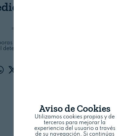
edientes en polvo
REVISTA ALIMENTARIA
12 DE ENERO, 2024
oras bacterianas resistentes al calor puede
l deterioro del producto terminado
Aviso de Cookies
Utilizamos cookies propias y de
terceros para mejorar la
experiencia del usuario a través
de su navegación. Si continúas