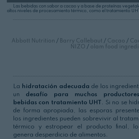
Las bebidas con sabor a cacao y a base de proteínas vegetal
altos niveles de procesamiento térmico, como el tratamiento UH
Abbott Nutrition
/
Barry Callebaut
/
Cacao
/
Cac
NIZO
/
olam food ingred
La
hidratación adecuada
de los ingredient
un
desafío para muchos productore
bebidas con tratamiento UHT
. Si no se hi
de forma apropiada, las esporas present
los ingredientes pueden sobrevivir al tratam
térmico y estropear el producto final, l
genera desperdicio de alimentos.