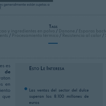
es generalmente están sujetas a
T.
Cerrar
Tags
ao y ingredientes en polvo
/
Danone
/
Esporas bact
ients
/
Procesamiento térmico
/
Resistencia al calor
/
es es
Esto Le Interesa
s de
dratan
es en
iento
Las ventas del sector del dulce
o que
superan los 8.100 millones de
euros