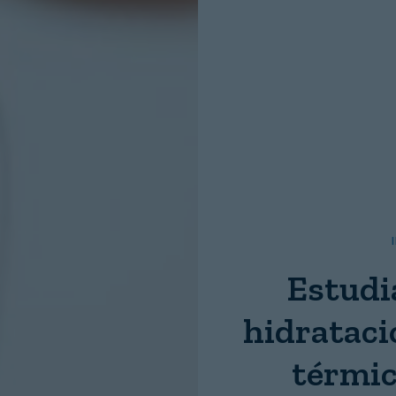
Nombre:
Password:
Login
Estudi
hidrataci
térmic