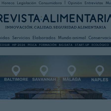
|
Horeca
Legislación
Consumidora
Opinión
Entrevistas
Mu
C
 Foodservice
INNOVACIÓN, CALIDAD, SEGURIDAD ALIMENTARIA
h
ilidad
bidas
Servicios
Elaborados
Mundo animal
Conservaci
sign
COSUR
HIP 2026
PESCA
FORMACIÓN
BIG DATA
START-UP
ECOLÓGICO
s
dos
nimal
ación
 primas
ión y Logística
ción especial