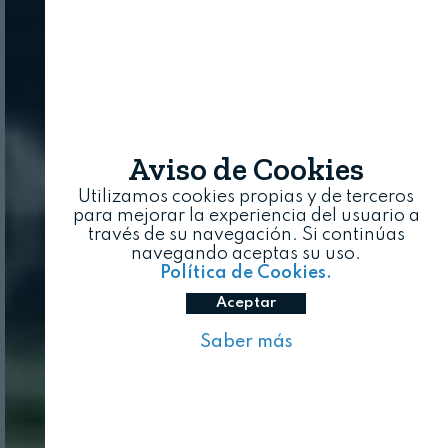
Aviso de Cookies
Utilizamos cookies propias y de terceros
para mejorar la experiencia del usuario a
través de su navegación. Si continúas
navegando aceptas su uso.
Política de Cookies.
Aceptar
Saber más