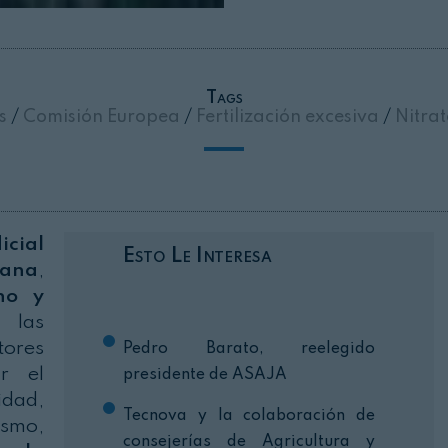
Cerrar
Tags
as
/
Comisión Europea
/
Fertilización excesiva
/
Nitra
icial
Esto Le Interesa
mana
,
no y
 las
tores
Pedro Barato, reelegido
r el
presidente de ASAJA
idad,
Tecnova y la colaboración de
ismo,
consejerías de Agricultura y