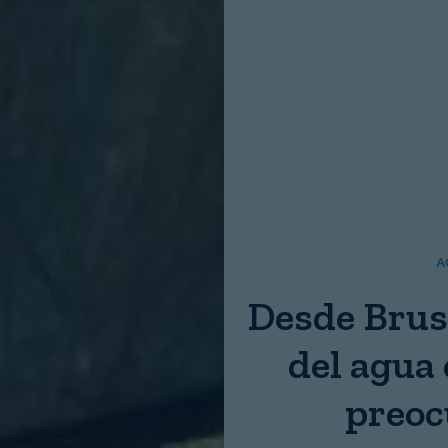
Nombre:
Password:
Login
A
Desde Brus
del agua
preoc