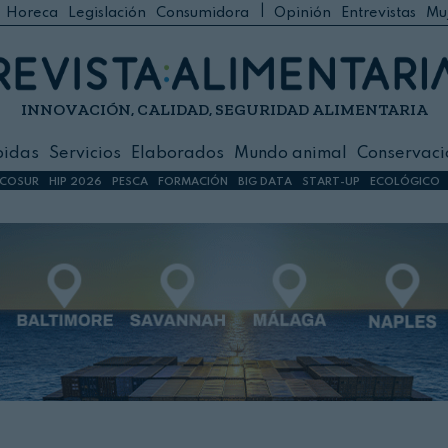
|
Horeca
Legislación
Consumidora
Opinión
Entrevistas
Mu
C
 Foodservice
INNOVACIÓN, CALIDAD, SEGURIDAD ALIMENTARIA
h
ilidad
bidas
Servicios
Elaborados
Mundo animal
Conservaci
sign
COSUR
HIP 2026
PESCA
FORMACIÓN
BIG DATA
START-UP
ECOLÓGICO
s
dos
nimal
ación
 primas
ión y Logística
ción especial