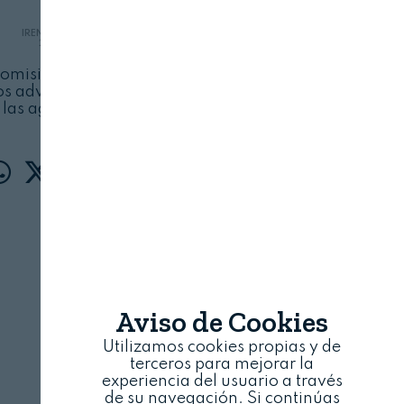
IRENE QUINTELA / BRUSELAS
20 DE OCTUBRE, 2021
Comisión Europea sobre la aplicación de la
tos advierte de que estos siguen contaminando
las aguas comunitarias
Aviso de Cookies
Utilizamos cookies propias y de
terceros para mejorar la
experiencia del usuario a través
de su navegación. Si continúas