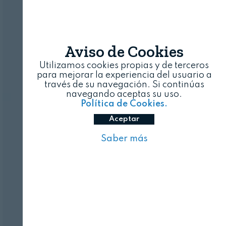
Aviso de Cookies
Utilizamos cookies propias y de terceros
para mejorar la experiencia del usuario a
través de su navegación. Si continúas
navegando aceptas su uso.
Política de Cookies.
Aceptar
Saber más